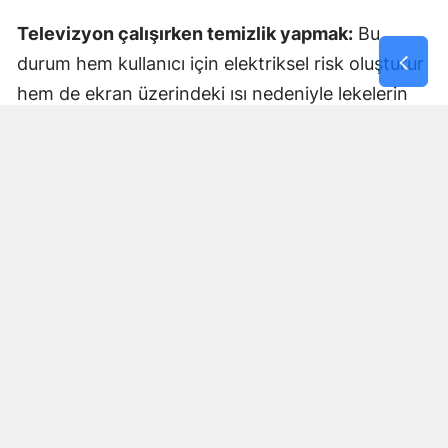
Televizyon çalışırken temizlik yapmak:
Bu
durum hem kullanıcı için elektriksel risk oluşturur
hem de ekran üzerindeki ısı nedeniyle lekelerin
daha fazla yayılmasına neden olur.
Sert baskı uygulamak:
En tehlikeli hata budur.
Özellikle OLED panellerde bu hareket piksel
yapısını kalıcı olarak bozar ve “gölgelenme” gibi
izler bırakır.
UZMANLARDAN GÜVENLI TEMIZLIK
İÇIN ALTIN KURALLAR
Televizyon ekranını doğru şekilde temizlemek
için şu adımlar izlenmeli: