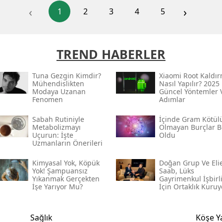
‹
›
1
2
3
4
5
TREND HABERLER
Tuna Gezgin Kimdir?
Xiaomi Root Kaldı
Mühendislikten
Nasıl Yapılır? 2025
Modaya Uzanan
Güncel Yöntemler 
Fenomen
Adımlar
Sabah Rutiniyle
İçinde Gram Kötül
Metabolizmayı
Olmayan Burçlar Be
Uçurun: İşte
Oldu
Uzmanların Önerileri
Kimyasal Yok, Köpük
Doğan Grup Ve Eli
Yok! Şampuansız
Saab, Lüks
Yıkanmak Gerçekten
Gayrimenkul İşbirl
İşe Yarıyor Mu?
İçin Ortaklık Kuruy
Sağlık
Köşe Y