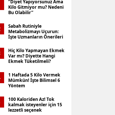
“Diyet Yapıyorsunuz Ama
Yakımı
menin
Kilo Gitmiyor mu? Nedeni
ra’nın “Sabun Diyeti” Orta
ür
yla
Gücüyl
Bu Olabilir”
lir
Başla!
e
rıştırdı! 90 Günde 16 Kilo 
Tanışı
me
Sabah Rutiniyle
2
n
Metabolizmayı Uçurun:
İşte Uzmanların Önerileri
Hiç Kilo Yapmayan Ekmek
3
Var mı? Diyette Hangi
Ekmek Tüketilmeli?
1 Haftada 5 Kilo Vermek
4
Mümkün! İşte Bilimsel 6
Yöntem
100 Kaloriden Az! Tok
5
kalmak isteyenler için 15
lezzetli seçenek