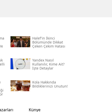
rma
Halef’in İkinci
Bölümünde Dikkat
Ve
Çeken Çekim Hatası
ük
Yandex Nasıl
lli
Kullanılır, Kime Ait?
İşte Detaylar
e
Kola Hakkında
Bildiklerinizi Unutun!
iği
or
azarları
Künye