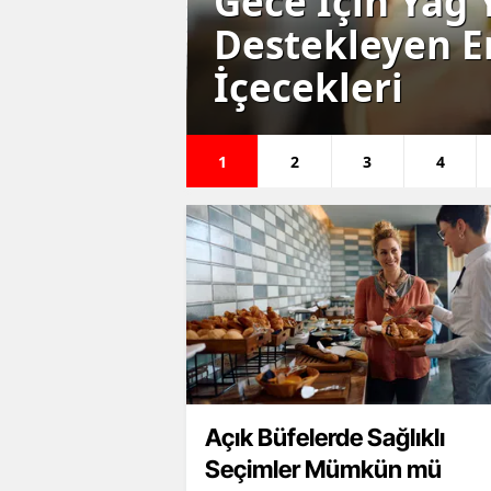
Gece İçin Yağ 
Destekleyen E
ılmalı mı
İçecekleri
1
2
3
4
Açık Büfelerde Sağlıklı
Seçimler Mümkün mü