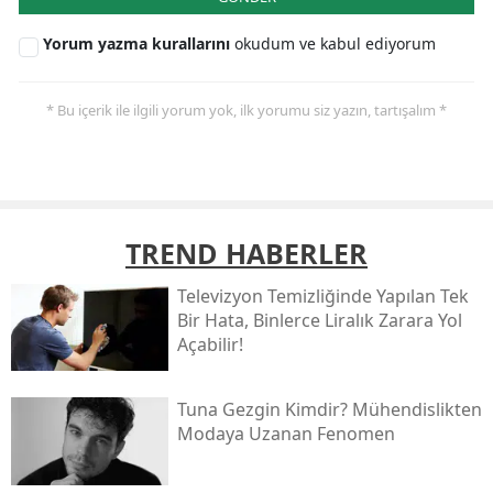
Yorum yazma kurallarını
okudum ve kabul ediyorum
* Bu içerik ile ilgili yorum yok, ilk yorumu siz yazın, tartışalım *
TREND HABERLER
Televizyon Temizliğinde Yapılan Tek
Bir Hata, Binlerce Liralık Zarara Yol
Açabilir!
Tuna Gezgin Kimdir? Mühendislikten
Modaya Uzanan Fenomen