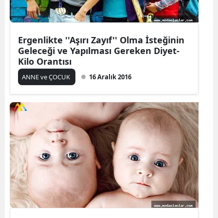
Ergenlikte ''Aşırı Zayıf'' Olma İsteğinin
Geleceği ve Yapılması Gereken Diyet-
Kilo Orantısı
ANNE ve ÇOCUK
16 Aralık 2016