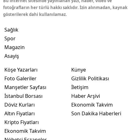
Bu internet sitesinde yayınlanan yazı, haber, video ve
fotoğrafların her türlü hakkı saklıdır. İzin alınmadan, kaynak
gösterilerek dahi kullanılamaz.
Sağlık
Spor
Magazin
Asayiş
Köşe Yazarları
Künye
Foto Galeriler
Gizlilik Politikası
Manşetler Sayfası
İletişim
İstanbul Borsası
Haber Arşivi
Döviz Kurları
Ekonomik Takvim
Altın Fiyatları
Son Dakika Haberleri
Kripto Fiyatları
Ekonomik Takvim
Nöbetçi Eczaneler