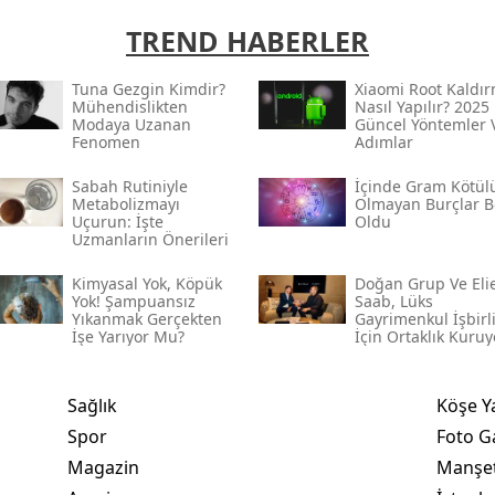
TREND HABERLER
Tuna Gezgin Kimdir?
Xiaomi Root Kaldı
Mühendislikten
Nasıl Yapılır? 2025
Modaya Uzanan
Güncel Yöntemler 
Fenomen
Adımlar
Sabah Rutiniyle
İçinde Gram Kötül
Metabolizmayı
Olmayan Burçlar Be
Uçurun: İşte
Oldu
Uzmanların Önerileri
Kimyasal Yok, Köpük
Doğan Grup Ve Eli
Yok! Şampuansız
Saab, Lüks
Yıkanmak Gerçekten
Gayrimenkul İşbirl
İşe Yarıyor Mu?
İçin Ortaklık Kuruy
Sağlık
Köşe Y
Spor
Foto Ga
Magazin
Manşet