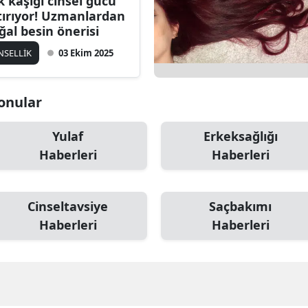
k kaşığı cinsel gücü
tırıyor! Uzmanlardan
ğal besin önerisi
NSELLİK
03 Ekim 2025
Konular
Yulaf
Erkeksağlığı
Haberleri
Haberleri
Cinseltavsiye
Saçbakımı
Haberleri
Haberleri