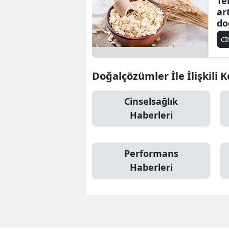
Te
ar
do
Cİ
Doğalçözümler İle İlişkili 
Cinselsağlık
Haberleri
Performans
Haberleri