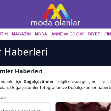
İTİM
MAGAZİN
MODA
ANNE ve ÇOCUK
DİYET
Cİ
 Haberleri
mler Haberleri
 edenler için
Doğalçözümler
ile ilgili en son gelişmeler ve
oları, Doğalçözümler fotoğrafları ve Doğalçözümler haberl
:35