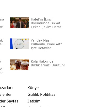
rma
Halef’in İkinci
Bölümünde Dikkat
Ve
Çeken Çekim Hatası
ük
Yandex Nasıl
lli
Kullanılır, Kime Ait?
İşte Detaylar
e
Kola Hakkında
Bildiklerinizi Unutun!
iği
or
azarları
Künye
leriler
Gizlilik Politikası
ler Sayfası
İletişim