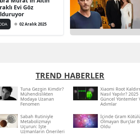
bra Murat'ın Altın
raklı Evi Göz
lduruyor
ODA
02 Aralık 2025
TREND HABERLER
Tuna Gezgin Kimdir?
Xiaomi Root Kaldı
Mühendislikten
Nasıl Yapılır? 2025
Modaya Uzanan
Güncel Yöntemler 
Fenomen
Adımlar
Sabah Rutiniyle
İçinde Gram Kötül
Metabolizmayı
Olmayan Burçlar Be
Uçurun: İşte
Oldu
Uzmanların Önerileri