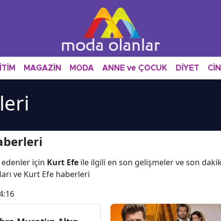
İTİM
MAGAZİN
MODA
ANNE ve ÇOCUK
DİYET
Cİ
leri
aberleri
 edenler için
Kurt Efe
ile ilgili en son gelişmeler ve son dak
ları ve Kurt Efe haberleri
4:16