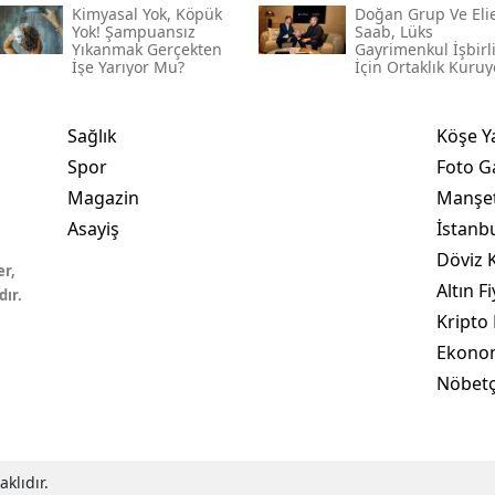
Kimyasal Yok, Köpük
Doğan Grup Ve Eli
Yok! Şampuansız
Saab, Lüks
Yıkanmak Gerçekten
Gayrimenkul İşbirl
İşe Yarıyor Mu?
İçin Ortaklık Kuruy
Sağlık
Köşe Y
Spor
Foto Ga
Magazin
Manşet
Asayiş
İstanb
Döviz K
er,
Altın Fi
dır.
Kripto 
Ekono
Nöbetç
klıdır.