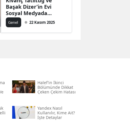
Kıvanç Tatlıtuğ ve
Başak Dizer’in Evi
Sosyal Medyada
Gündem Oldu
Genel
22 Kasım 2025
rma
Halef’in İkinci
Bölümünde Dikkat
Ve
Çeken Çekim Hatası
ük
Yandex Nasıl
lli
Kullanılır, Kime Ait?
İşte Detaylar