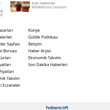
e
Kola Hakkında
Bildiklerinizi Unutun!
iği
or
azarları
Künye
leriler
Gizlilik Politikası
ler Sayfası
İletişim
ul Borsası
Haber Arşivi
urları
Ekonomik Takvim
yatları
Son Dakika Haberleri
Fiyatları
mik Takvim
i Eczaneler