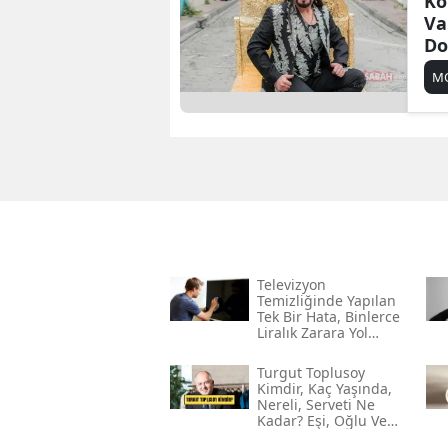
Ko
Va
Do
M
Televizyon
Temizliğinde Yapılan
Tek Bir Hata, Binlerce
Liralık Zarara Yol
Açabilir!
Turgut Toplusoy
Kimdir, Kaç Yaşında,
Nereli, Serveti Ne
Kadar? Eşi, Oğlu Ve
Gelini Kim?