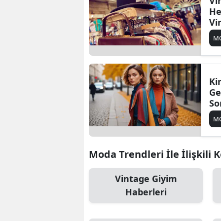
Vi
He
Vi
Do
M
Re
Ki
Ge
So
Vu
M
Moda Trendleri İle İlişkili 
Vintage Giyim
Haberleri