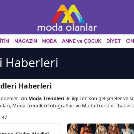
İTİM
MAGAZİN
MODA
ANNE ve ÇOCUK
DİYET
Cİ
 Haberleri
leri Haberleri
 edenler için
Moda Trendleri
ile ilgili en son gelişmeler ve
ları, Moda Trendleri fotoğrafları ve Moda Trendleri haberl
:37