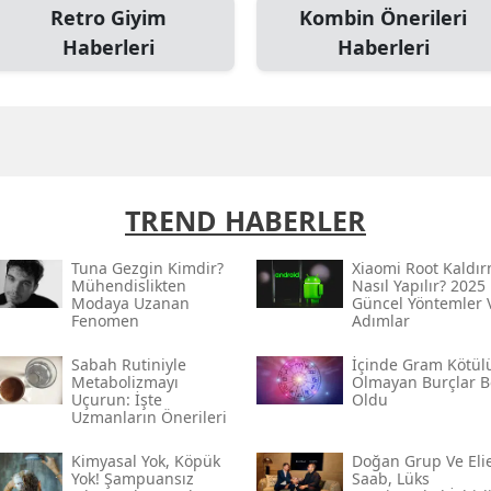
Retro Giyim
Kombin Önerileri
Haberleri
Haberleri
TREND HABERLER
Tuna Gezgin Kimdir?
Xiaomi Root Kaldı
Mühendislikten
Nasıl Yapılır? 2025
Modaya Uzanan
Güncel Yöntemler 
Fenomen
Adımlar
Sabah Rutiniyle
İçinde Gram Kötül
Metabolizmayı
Olmayan Burçlar Be
Uçurun: İşte
Oldu
Uzmanların Önerileri
Kimyasal Yok, Köpük
Doğan Grup Ve Eli
Yok! Şampuansız
Saab, Lüks