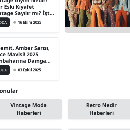
ntage Giyim Nedir?
r Eski Kıyafet
ntage Sayılır mı? İşte
ğru Kullanım
ODA
16 Ekim 2025
hberi
remit, Amber Sarısı,
ce Mavisi! 2025
nbaharına Damga
racak 7 Cesur Ton
ODA
03 Eylül 2025
Konular
Vintage Moda
Retro Nedir
Haberleri
Haberleri