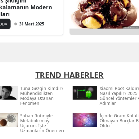
s Şıklığını
kalamanın Modern
ları
ODA
31 Mart 2025
TREND HABERLER
Tuna Gezgin Kimdir?
Xiaomi Root Kaldı
Mühendislikten
Nasıl Yapılır? 2025
Modaya Uzanan
Güncel Yöntemler 
Fenomen
Adımlar
Sabah Rutiniyle
İçinde Gram Kötül
Metabolizmayı
Olmayan Burçlar Be
Uçurun: İşte
Oldu
Uzmanların Önerileri