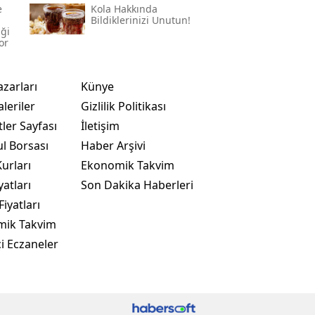
e
Kola Hakkında
Bildiklerinizi Unutun!
iği
or
azarları
Künye
leriler
Gizlilik Politikası
ler Sayfası
İletişim
ul Borsası
Haber Arşivi
urları
Ekonomik Takvim
yatları
Son Dakika Haberleri
Fiyatları
mik Takvim
i Eczaneler