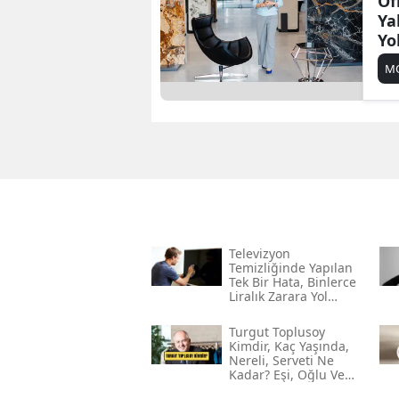
Ofi
Ya
Yol
M
Televizyon
Temizliğinde Yapılan
Tek Bir Hata, Binlerce
Liralık Zarara Yol
Açabilir!
Turgut Toplusoy
Kimdir, Kaç Yaşında,
Nereli, Serveti Ne
Kadar? Eşi, Oğlu Ve
Gelini Kim?