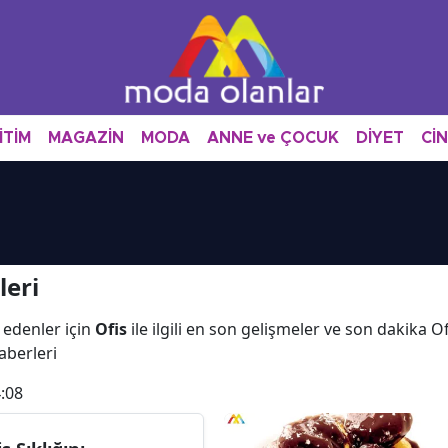
İTİM
MAGAZİN
MODA
ANNE ve ÇOCUK
DİYET
Cİ
leri
 edenler için
Ofis
ile ilgili en son gelişmeler ve son dakika O
haberleri
:08