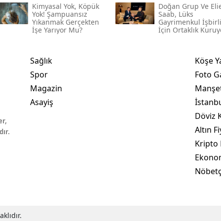
Kimyasal Yok, Köpük
Doğan Grup Ve Eli
Yok! Şampuansız
Saab, Lüks
Yıkanmak Gerçekten
Gayrimenkul İşbirl
İşe Yarıyor Mu?
İçin Ortaklık Kuruy
Sağlık
Köşe Y
Spor
Foto Ga
Magazin
Manşet
Asayiş
İstanb
Döviz K
er,
Altın Fi
dır.
Kripto 
Ekono
Nöbetç
klıdır.