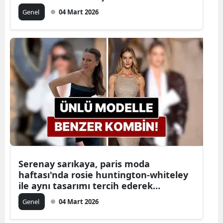
Genel
04 Mart 2026
Serenay sarıkaya, paris moda
haftası'nda rosie huntington-whiteley
ile aynı tasarımı tercih ederek
dikkatleri üzerine çekti mi?
Genel
04 Mart 2026