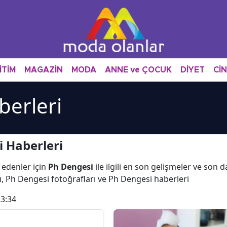
İTİM
MAGAZİN
MODA
ANNE ve ÇOCUK
DİYET
Cİ
berleri
 Haberleri
 edenler için
Ph Dengesi
ile ilgili en son gelişmeler ve son
ı, Ph Dengesi fotoğrafları ve Ph Dengesi haberleri
23:34