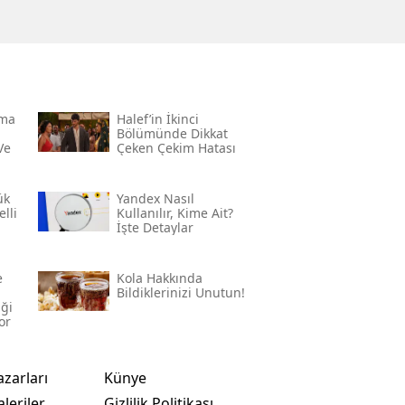
rma
Halef’in İkinci
Bölümünde Dikkat
Ve
Çeken Çekim Hatası
ük
Yandex Nasıl
lli
Kullanılır, Kime Ait?
İşte Detaylar
e
Kola Hakkında
Bildiklerinizi Unutun!
iği
or
azarları
Künye
leriler
Gizlilik Politikası