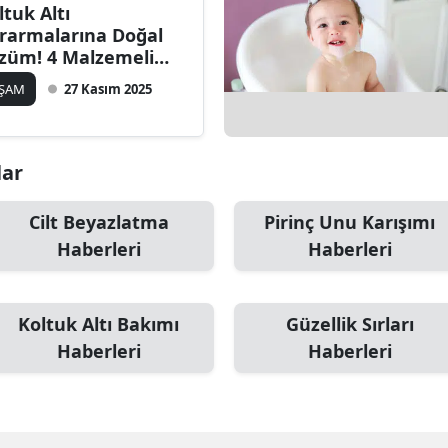
ltuk Altı
rarmalarına Doğal
züm! 4 Malzemeli
rifle Cildiniz Pamuk
AŞAM
27 Kasım 2025
bi Olsun
lar
Cilt Beyazlatma
Pirinç Unu Karışımı
Haberleri
Haberleri
Koltuk Altı Bakımı
Güzellik Sırları
Haberleri
Haberleri