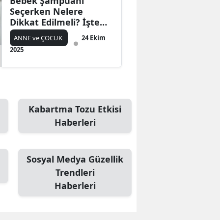
Bebek Şampuanı
Seçerken Nelere
Dikkat Edilmeli? İşte
Doğru Ürün Seçiminin
ANNE ve ÇOCUK
24 Ekim
Püf Noktaları
2025
Kabartma Tozu Etkisi
Haberleri
Sosyal Medya Güzellik
Trendleri
Haberleri