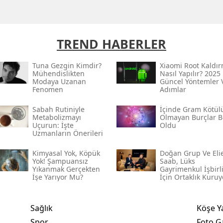
TREND HABERLER
Tuna Gezgin Kimdir?
Xiaomi Root Kaldı
Mühendislikten
Nasıl Yapılır? 2025
Modaya Uzanan
Güncel Yöntemler 
Fenomen
Adımlar
Sabah Rutiniyle
İçinde Gram Kötül
Metabolizmayı
Olmayan Burçlar Be
Uçurun: İşte
Oldu
Uzmanların Önerileri
Kimyasal Yok, Köpük
Doğan Grup Ve Eli
Yok! Şampuansız
Saab, Lüks
Yıkanmak Gerçekten
Gayrimenkul İşbirl
İşe Yarıyor Mu?
İçin Ortaklık Kuruy
Sağlık
Köşe Y
Spor
Foto Ga