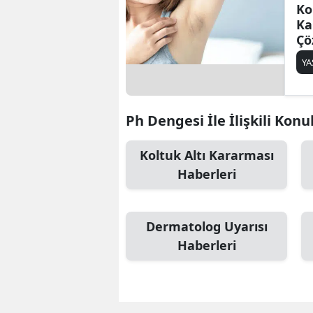
Ko
Ka
Çö
Ta
Y
Gi
Ph Dengesi İle İlişkili Konu
Koltuk Altı Kararması
Haberleri
Dermatolog Uyarısı
Haberleri