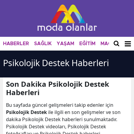
HABERLER
SAĞLIK
YAŞAM
EĞİTİM
MAGAZİN
M
Psikolojik Destek Haberleri
Son Dakika Psikolojik Destek
Haberleri
Bu sayfada güncel gelişmeleri takip edenler için
Psikolojik Destek
ile ilgili en son gelişmeler ve son
dakika Psikolojik Destek haberleri sunulmaktadır.
Psikolojik Destek videoları, Psikolojik Destek
fotoğrafları ve Psikolojik Destek haberleri