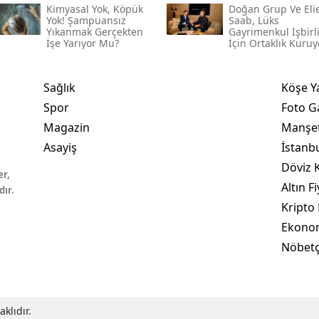
Kimyasal Yok, Köpük
Doğan Grup Ve Eli
Yok! Şampuansız
Saab, Lüks
Yıkanmak Gerçekten
Gayrimenkul İşbirl
İşe Yarıyor Mu?
İçin Ortaklık Kuruy
Sağlık
Köşe Y
Spor
Foto Ga
Magazin
Manşet
Asayiş
İstanb
Döviz K
er,
Altın Fi
dır.
Kripto 
Ekono
Nöbetç
klıdır.