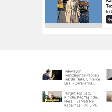
Ka
Ta
Er
Üz
Ge
Ba
Televizyon
Temizliğinde Yapılan
Tek Bir Hata, Binlerce
Liralık Zarara Yol
Açabilir!
Turgut Toplusoy
Kimdir, Kaç Yaşında,
Nereli, Serveti Ne
Kadar? Eşi, Oğlu Ve
Gelini Kim?