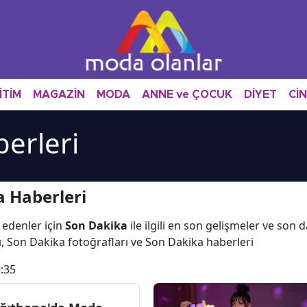
İTİM
MAGAZİN
MODA
ANNE ve ÇOCUK
DİYET
Cİ
erleri
 Haberleri
 edenler için
Son Dakika
ile ilgili en son gelişmeler ve son
, Son Dakika fotoğrafları ve Son Dakika haberleri
:35