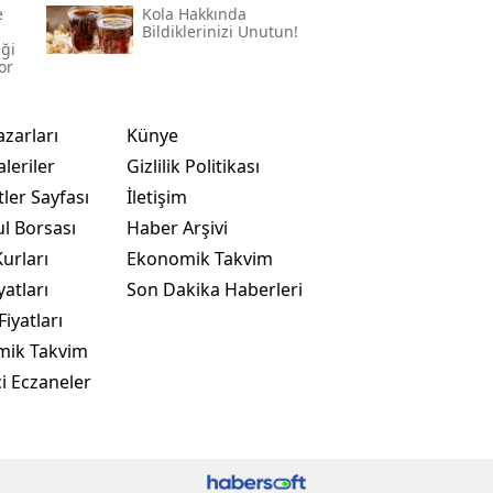
e
Kola Hakkında
Bildiklerinizi Unutun!
iği
or
azarları
Künye
leriler
Gizlilik Politikası
ler Sayfası
İletişim
ul Borsası
Haber Arşivi
urları
Ekonomik Takvim
yatları
Son Dakika Haberleri
Fiyatları
mik Takvim
i Eczaneler