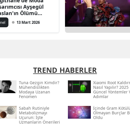
ğıthane'de Moda
sarımcısı Ayşegül
aslan'ın Ölümü
erine Soruşturma
nel
13 Mart 2026
şlatıldı
TREND HABERLER
Tuna Gezgin Kimdir?
Xiaomi Root Kaldı
Mühendislikten
Nasıl Yapılır? 2025
Modaya Uzanan
Güncel Yöntemler 
Fenomen
Adımlar
Sabah Rutiniyle
İçinde Gram Kötül
Metabolizmayı
Olmayan Burçlar Be
Uçurun: İşte
Oldu
Uzmanların Önerileri