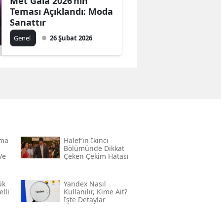
Met Gala 2026’nın
Teması Açıklandı: Moda
Sanattır
Genel
26 Şubat 2026
rma
Halef’in İkinci
Bölümünde Dikkat
Ve
Çeken Çekim Hatası
ük
Yandex Nasıl
lli
Kullanılır, Kime Ait?
İşte Detaylar