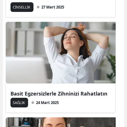
CİNSELLİK
27 Mart 2025
Basit Egzersizlerle Zihninizi Rahatlatın
SAĞLIK
24 Mart 2025