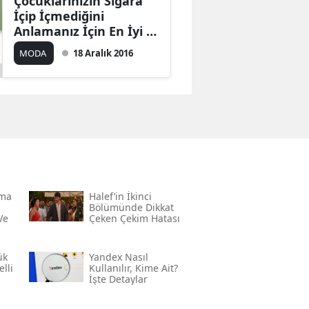
Çocuklarınızın Sigara
İçip İçmediğini
Anlamanız İçin En İyi 5
Yöntem!
MODA
18 Aralık 2016
rma
Halef’in İkinci
Bölümünde Dikkat
Ve
Çeken Çekim Hatası
ük
Yandex Nasıl
lli
Kullanılır, Kime Ait?
İşte Detaylar