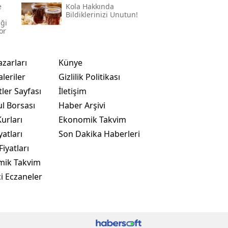
e
Kola Hakkında
Bildiklerinizi Unutun!
iği
or
azarları
Künye
leriler
Gizlilik Politikası
ler Sayfası
İletişim
ul Borsası
Haber Arşivi
urları
Ekonomik Takvim
yatları
Son Dakika Haberleri
Fiyatları
mik Takvim
i Eczaneler