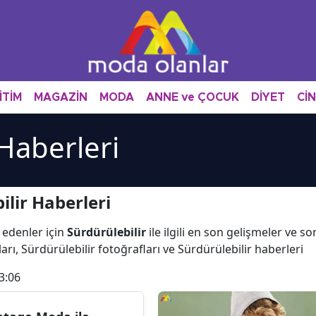
İTİM
MAGAZİN
MODA
ANNE ve ÇOCUK
DİYET
Cİ
 Haberleri
lir Haberleri
 edenler için
Sürdürülebilir
ile ilgili en son gelişmeler ve s
arı, Sürdürülebilir fotoğrafları ve Sürdürülebilir haberleri
3:06