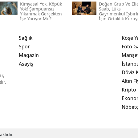
Kimyasal Yok, Köpük
Doğan Grup Ve Eli
Yok! Şampuansız
Saab, Lüks
Yıkanmak Gerçekten
Gayrimenkul İşbirl
İşe Yarıyor Mu?
İçin Ortaklık Kuruy
Sağlık
Köşe Y
Spor
Foto Ga
Magazin
Manşet
Asayiş
İstanb
Döviz K
er,
Altın Fi
dır.
Kripto 
Ekono
Nöbetç
klıdır.