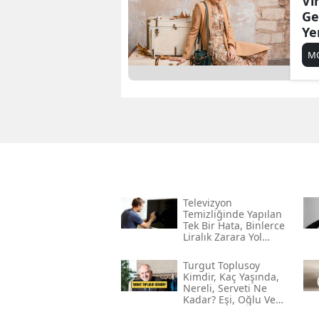
Vi
Ge
Ye
M
Televizyon
Temizliğinde Yapılan
Tek Bir Hata, Binlerce
Liralık Zarara Yol
Açabilir!
Turgut Toplusoy
Kimdir, Kaç Yaşında,
Nereli, Serveti Ne
Kadar? Eşi, Oğlu Ve
Gelini Kim?