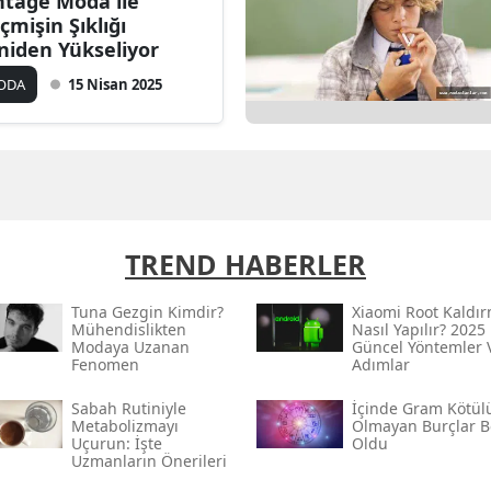
ntage Moda ile
çmişin Şıklığı
niden Yükseliyor
ODA
15 Nisan 2025
TREND HABERLER
Tuna Gezgin Kimdir?
Xiaomi Root Kaldı
Mühendislikten
Nasıl Yapılır? 2025
Modaya Uzanan
Güncel Yöntemler 
Fenomen
Adımlar
Sabah Rutiniyle
İçinde Gram Kötül
Metabolizmayı
Olmayan Burçlar Be
Uçurun: İşte
Oldu
Uzmanların Önerileri