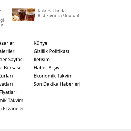
e
Kola Hakkında
Bildiklerinizi Unutun!
iği
or
azarları
Künye
leriler
Gizlilik Politikası
ler Sayfası
İletişim
ul Borsası
Haber Arşivi
urları
Ekonomik Takvim
yatları
Son Dakika Haberleri
Fiyatları
mik Takvim
i Eczaneler