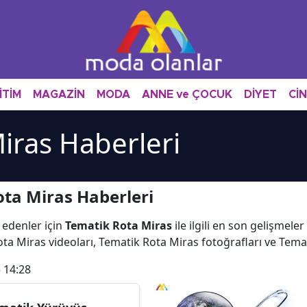
İTİM
MAGAZİN
MODA
ANNE ve ÇOCUK
DİYET
Cİ
iras Haberleri
ta Miras Haberleri
 edenler için
Tematik Rota Miras
ile ilgili en son gelişmel
ta Miras videoları, Tematik Rota Miras fotoğrafları ve Tema
 14:28