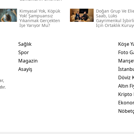
Kimyasal Yok, Köpük
Doğan Grup Ve Eli
Yok! Şampuansız
Saab, Lüks
Yıkanmak Gerçekten
Gayrimenkul İşbirl
İşe Yarıyor Mu?
İçin Ortaklık Kuruy
Sağlık
Köşe Y
Spor
Foto Ga
Magazin
Manşet
Asayiş
İstanb
Döviz K
er,
Altın Fi
dır.
Kripto 
Ekono
Nöbetç