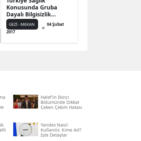
Türkiye Sağlık
Konusunda Gruba
Dayalı Bilgisizlik
Yaşıyor!
GEZİ - MEKAN
04 Şubat
2017
rma
Halef’in İkinci
Bölümünde Dikkat
Ve
Çeken Çekim Hatası
ük
Yandex Nasıl
lli
Kullanılır, Kime Ait?
İşte Detaylar