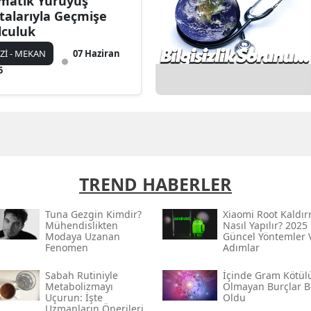
matik Yürüyüş
talarıyla Geçmişe
lculuk
Zİ - MEKAN
07 Haziran
5
TREND HABERLER
Tuna Gezgin Kimdir?
Xiaomi Root Kaldı
Mühendislikten
Nasıl Yapılır? 2025
Modaya Uzanan
Güncel Yöntemler 
Fenomen
Adımlar
Sabah Rutiniyle
İçinde Gram Kötül
Metabolizmayı
Olmayan Burçlar Be
Uçurun: İşte
Oldu
Uzmanların Önerileri