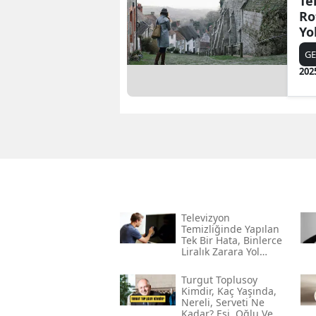
Te
Ro
Yo
GE
202
Televizyon
Temizliğinde Yapılan
Tek Bir Hata, Binlerce
Liralık Zarara Yol
Açabilir!
Turgut Toplusoy
Kimdir, Kaç Yaşında,
Nereli, Serveti Ne
Kadar? Eşi, Oğlu Ve