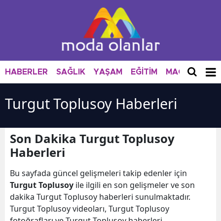
HABERLER
SAĞLIK
YAŞAM
EĞİTİM
MAGAZİN
M
Turgut Toplusoy Haberleri
Son Dakika Turgut Toplusoy
Haberleri
Bu sayfada güncel gelişmeleri takip edenler için
Turgut Toplusoy
ile ilgili en son gelişmeler ve son
dakika Turgut Toplusoy haberleri sunulmaktadır.
Turgut Toplusoy videoları, Turgut Toplusoy
fotoğrafları ve Turgut Toplusoy haberleri