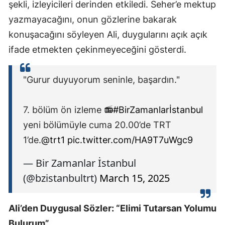
şekli, izleyicileri derinden etkiledi. Seher’e mektup
yazmayacağını, onun gözlerine bakarak
konuşacağını söyleyen Ali, duygularını açık açık
ifade etmekten çekinmeyeceğini gösterdi.
"Gurur duyuyorum seninle, başardın."
7.⁠ ⁠bölüm ön izleme 📻
#BirZamanlarİstanbul
yeni bölümüyle cuma 20.00’de TRT
1’de.
@trt1
pic.twitter.com/HA9T7uWgc9
— Bir Zamanlar İstanbul
(@bzistanbultrt)
March 15, 2025
Ali’den Duygusal Sözler: “Elimi Tutarsan Yolumu
Bulurum”