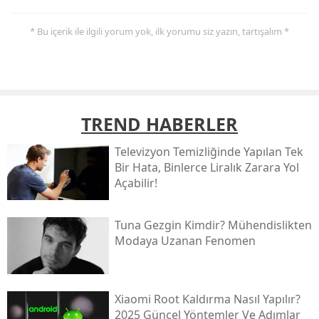
* Bu içerik ile ilgili yorum yok, ilk yorumu siz yazın, tartışalım *
TREND HABERLER
Televizyon Temizliğinde Yapılan Tek
Bir Hata, Binlerce Liralık Zarara Yol
Açabilir!
Tuna Gezgin Kimdir? Mühendislikten
Modaya Uzanan Fenomen
Xiaomi Root Kaldırma Nasıl Yapılır?
2025 Güncel Yöntemler Ve Adımlar