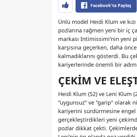
Facebook'ta Paylaş
Ünlü model Heidi Klum ve kızı
pozlarına rağmen yeni bir iç ç
markası Intimissimi'nin yeni
karşısına geçerken, daha öncek
kalmadıklarını gösterdi. Bu çe
kariyerlerinde önemli bir adı
ÇEKIM VE ELEŞ
Heidi Klum (52) ve Leni Klum (
"uygunsuz" ve "garip" olarak nit
kariyerini sürdürmesine engel 
gerçekleştirdikleri yeni çekimd
pozlar dikkat çekti. Çekimlerd
Leni'nin ön planda poz verdiği 