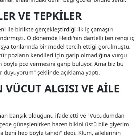
ER VE TEPKILER
i ile birlikte gerçekleştirdiği ilk iç çamaşırı
dırmıştı. O dönemde Heidi'nin dantelli ten rengi iç
fuşya tonlarında bir model tercih ettiği görülmüştü.
 tür pozların kendileri için garip olmadığına vurgu
ın böyle poz vermesini garip buluyor. Ama biz bu
r duyuyorum" şeklinde açıklama yaptı.
 VÜCUT ALGISI VE AILE
man barışık olduğunu ifade etti ve "Vücudumdan
de güneşlenirken bazen bikini üstü bile giyerim.
 beni hep böyle tanıdı" dedi. Klum, ailelerinin