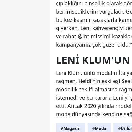
çıplaklığını cinsellik olarak gö
benimsediklerini vurguladı. Ge
bu kez kaşmir kazaklarla kamer
giyerken, Leni kahverengiyi t
ve rahat @intimissimi kazakla
kampanyamız çok güzel oldu!" 
LENI KLUM'UN
Leni Klum, ünlü modelin İtalya
rağmen, Heidi'nin eski eşi Sea
modellik teklifi almasına rağ
istemedi ve bu kararla Leni'yi
etti. Ancak 2020 yılında model
moda dünyasında kendine sağl
#Magazin
#Moda
#Ünlül