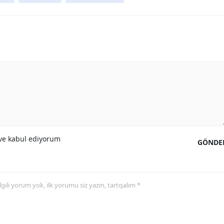
e kabul ediyorum
GÖNDE
 ilgili yorum yok, ilk yorumu siz yazın, tartışalım *