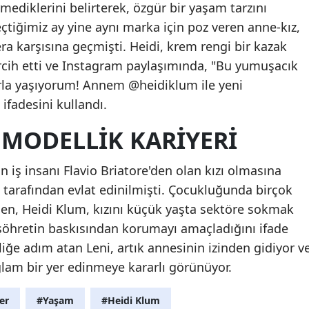
rmediklerini belirterek, özgür bir yaşam tarzını
çtiğimiz ay yine aynı marka için poz veren anne-kız,
a karşısına geçmişti. Heidi, krem rengi bir kazak
ercih etti ve Instagram paylaşımında, "Bu yumuşacık
rla yaşıyorum! Annem @heidiklum ile yeni
ifadesini kullandı.
 MODELLIK KARIYERI
n iş insanı Flavio Briatore'den olan kızı olmasına
l tarafından evlat edinilmişti. Çocukluğunda birçok
men, Heidi Klum, kızını küçük yaşta sektöre sokmak
 şöhretin baskısından korumayı amaçladığını ifade
liğe adım atan Leni, artık annesinin izinden gidiyor v
am bir yer edinmeye kararlı görünüyor.
er
#Yaşam
#Heidi Klum