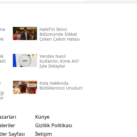
rma
Halef’in İkinci
Bölümünde Dikkat
Ve
Çeken Çekim Hatası
ük
Yandex Nasıl
lli
Kullanılır, Kime Ait?
İşte Detaylar
e
Kola Hakkında
Bildiklerinizi Unutun!
iği
or
azarları
Künye
leriler
Gizlilik Politikası
ler Sayfası
İletişim