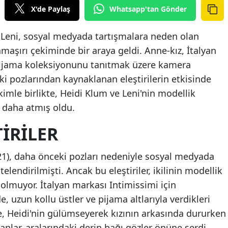
X'de Paylaş
Whatsapp'tan Gönder
 Leni, sosyal medyada tartışmalara neden olan
amaşırı çekiminde bir araya geldi. Anne-kız, İtalyan
 pijama koleksiyonunu tanıtmak üzere kamera
i pozlarından kaynaklanan eleştirilerin etkisinde
kimle birlikte, Heidi Klum ve Leni'nin modellik
m daha atmış oldu.
TIRILER
21), daha önceki pozları nedeniyle sosyal medyada
elendirilmişti. Ancak bu eleştiriler, ikilinin modellik
olmuyor. İtalyan markası Intimissimi için
e, uzun kollu üstler ve pijama altlarıyla verdikleri
e, Heidi'nin gülümseyerek kızının arkasında dururken
anlar, aralarındaki derin bağı gözler önüne serdi.