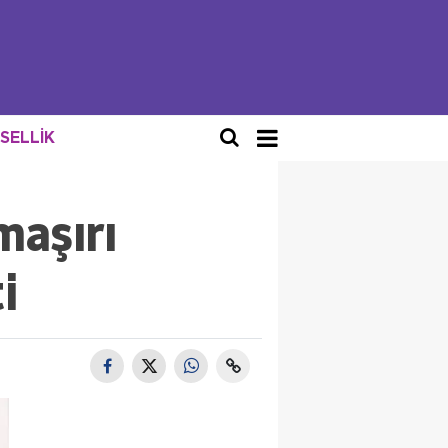
NSELLİK
maşırı
i