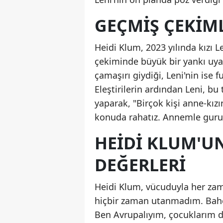
GEÇMIŞ ÇEKIML
Heidi Klum, 2023 yılında kızı Len
çekiminde büyük bir yankı uyan
çamaşırı giydiği, Leni'nin ise 
Eleştirilerin ardından Leni, bu
yaparak, "Birçok kişi anne-kız
konuda rahatız. Annemle guru
HEIDI KLUM'UN
DEĞERLERI
Heidi Klum, vücuduyla her za
hiçbir zaman utanmadım. Bahçe
Ben Avrupalıyım, çocuklarım da