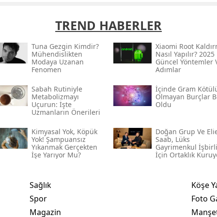
TREND HABERLER
Tuna Gezgin Kimdir?
Xiaomi Root Kaldı
Mühendislikten
Nasıl Yapılır? 2025
Modaya Uzanan
Güncel Yöntemler 
Fenomen
Adımlar
Sabah Rutiniyle
İçinde Gram Kötül
Metabolizmayı
Olmayan Burçlar Be
Uçurun: İşte
Oldu
Uzmanların Önerileri
Kimyasal Yok, Köpük
Doğan Grup Ve Eli
Yok! Şampuansız
Saab, Lüks
Yıkanmak Gerçekten
Gayrimenkul İşbirl
İşe Yarıyor Mu?
İçin Ortaklık Kuruy
Sağlık
Köşe Y
Spor
Foto Ga
Magazin
Manşet