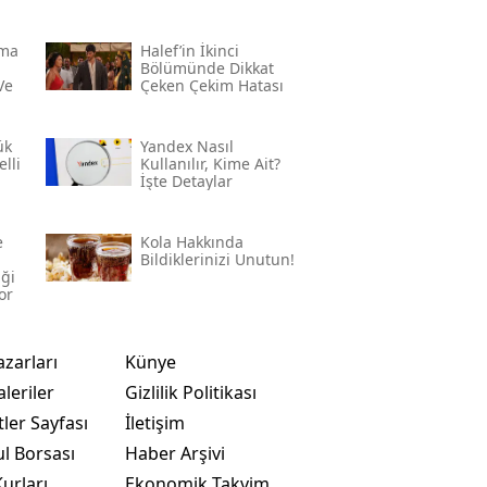
rma
Halef’in İkinci
Bölümünde Dikkat
Ve
Çeken Çekim Hatası
ük
Yandex Nasıl
lli
Kullanılır, Kime Ait?
İşte Detaylar
e
Kola Hakkında
Bildiklerinizi Unutun!
iği
or
azarları
Künye
leriler
Gizlilik Politikası
ler Sayfası
İletişim
ul Borsası
Haber Arşivi
urları
Ekonomik Takvim