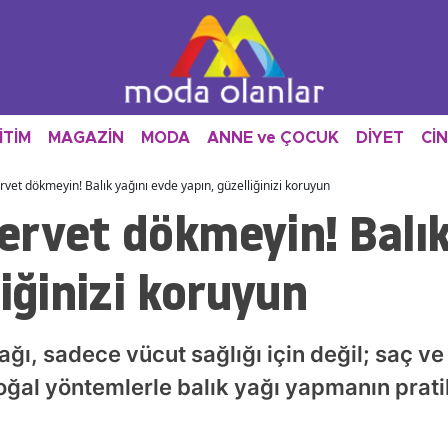
İTİM
MAGAZİN
MODA
ANNE ve ÇOCUK
DİYET
Cİ
vet dökmeyin! Balık yağını evde yapın, güzelliğinizi koruyun
ervet dökmeyin! Balık
liğinizi koruyun
, sadece vücut sağlığı için değil; saç ve t
doğal yöntemlerle balık yağı yapmanın prati