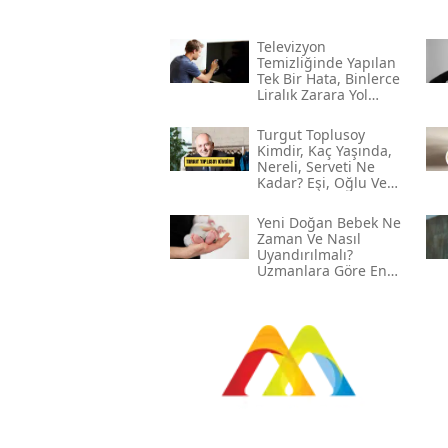
Televizyon
Temizliğinde Yapılan
Tek Bir Hata, Binlerce
Liralık Zarara Yol
Açabilir!
Turgut Toplusoy
Kimdir, Kaç Yaşında,
Nereli, Serveti Ne
Kadar? Eşi, Oğlu Ve
Gelini Kim?
Yeni Doğan Bebek Ne
Zaman Ve Nasıl
Uyandırılmalı?
Uzmanlara Göre En
Etkili Yöntemler