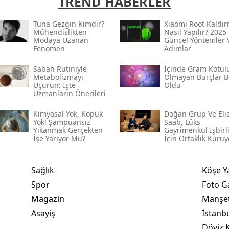
TREND HABERLER
Tuna Gezgin Kimdir?
Xiaomi Root Kaldı
Mühendislikten
Nasıl Yapılır? 2025
Modaya Uzanan
Güncel Yöntemler 
Fenomen
Adımlar
Sabah Rutiniyle
İçinde Gram Kötül
Metabolizmayı
Olmayan Burçlar Be
Uçurun: İşte
Oldu
Uzmanların Önerileri
Kimyasal Yok, Köpük
Doğan Grup Ve Eli
Yok! Şampuansız
Saab, Lüks
Yıkanmak Gerçekten
Gayrimenkul İşbirl
İşe Yarıyor Mu?
İçin Ortaklık Kuruy
Sağlık
Köşe Y
Spor
Foto Ga
Magazin
Manşet
Asayiş
İstanb
Döviz K