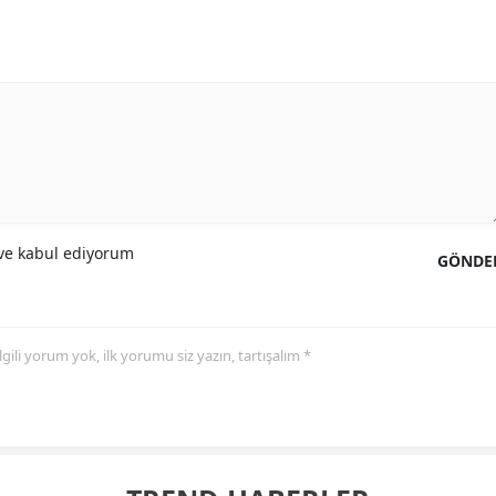
e kabul ediyorum
GÖNDE
 ilgili yorum yok, ilk yorumu siz yazın, tartışalım *