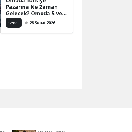
Omoda Türkiye
Pazarına Ne Zaman
Gelecek? Omoda 5 ve
Omoda 7 Hakkında
Genel
28 Şubat 2026
Bilmeniz Gerekenler