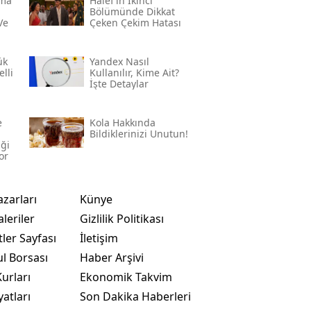
rma
Halef’in İkinci
Bölümünde Dikkat
Ve
Çeken Çekim Hatası
ük
Yandex Nasıl
lli
Kullanılır, Kime Ait?
İşte Detaylar
e
Kola Hakkında
Bildiklerinizi Unutun!
iği
or
azarları
Künye
leriler
Gizlilik Politikası
ler Sayfası
İletişim
ul Borsası
Haber Arşivi
urları
Ekonomik Takvim
yatları
Son Dakika Haberleri