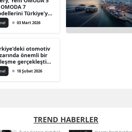
ery, Yeni OMODA 5
 OMODA 7
dellerini Türkiye’ye
nderdi Mi?
nel
03 Mart 2026
rkiye’deki otomotiv
zarında önemli bir
rleşme gerçekleşti
?
nel
18 Şubat 2026
TREND HABERLER