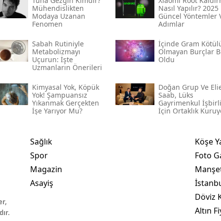
Tuna Gezgin Kimdir?
Xiaomi Root Kaldı
Mühendislikten
Nasıl Yapılır? 2025
Modaya Uzanan
Güncel Yöntemler 
Fenomen
Adımlar
Sabah Rutiniyle
İçinde Gram Kötül
Metabolizmayı
Olmayan Burçlar Be
Uçurun: İşte
Oldu
Uzmanların Önerileri
Kimyasal Yok, Köpük
Doğan Grup Ve Eli
Yok! Şampuansız
Saab, Lüks
Yıkanmak Gerçekten
Gayrimenkul İşbirl
İşe Yarıyor Mu?
İçin Ortaklık Kuruy
Sağlık
Köşe Y
Spor
Foto Ga
Magazin
Manşet
Asayiş
İstanb
Döviz K
er,
Altın Fi
dır.