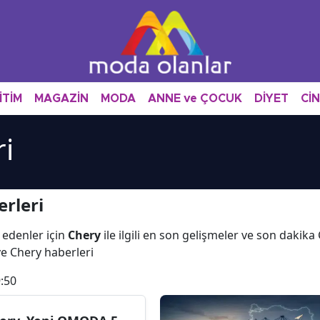
İTİM
MAGAZİN
MODA
ANNE ve ÇOCUK
DİYET
Cİ
i
rleri
 edenler için
Chery
ile ilgili en son gelişmeler ve son dakik
 ve Chery haberleri
:50