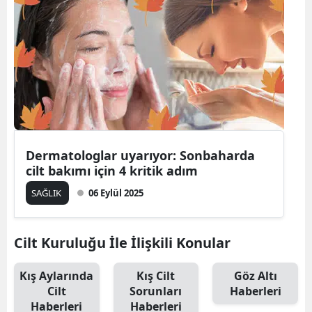
Dermatologlar uyarıyor: Sonbaharda
cilt bakımı için 4 kritik adım
SAĞLIK
06 Eylül 2025
Cilt Kuruluğu İle İlişkili Konular
Kış Aylarında
Kış Cilt
Göz Altı
Cilt
Sorunları
Haberleri
Haberleri
Haberleri