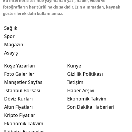
Bu internet sitesinde yayınlanan yazı, haber, video ve
fotoğrafların her türlü hakkı saklıdır. İzin alınmadan, kaynak
gösterilerek dahi kullanılamaz.
Sağlık
Spor
Magazin
Asayiş
Köşe Yazarları
Künye
Foto Galeriler
Gizlilik Politikası
Manşetler Sayfası
İletişim
İstanbul Borsası
Haber Arşivi
Döviz Kurları
Ekonomik Takvim
Altın Fiyatları
Son Dakika Haberleri
Kripto Fiyatları
Ekonomik Takvim
Nöbetçi Eczaneler