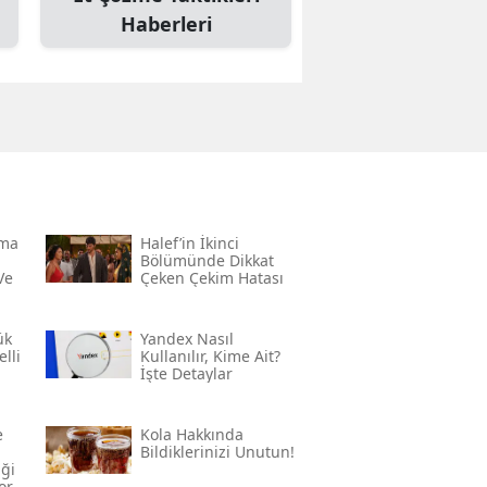
Haberleri
rma
Halef’in İkinci
Bölümünde Dikkat
Ve
Çeken Çekim Hatası
ük
Yandex Nasıl
lli
Kullanılır, Kime Ait?
İşte Detaylar
e
Kola Hakkında
Bildiklerinizi Unutun!
iği
or