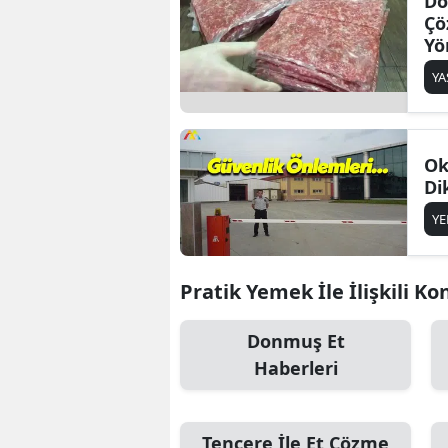
Do
Çö
Yö
Y
Ok
Di
Y
Pratik Yemek İle İlişkili Ko
Donmuş Et
Haberleri
Tencere İle Et Çözme