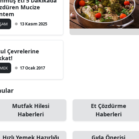
nmuş Eti 5 Dakikada
zdüren Mucize
ntem
AŞAM
13 Kasım 2025
ul Çevrelerine
kkat!
EMEK
17 Ocak 2017
nular
Mutfak Hilesi
Et Çözdürme
Haberleri
Haberleri
Hızlı Yemek Hazırlığı
Gıda Önerisi