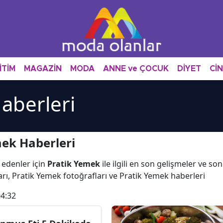
İTİM
MAGAZİN
MODA
ANNE ve ÇOCUK
DİYET
Cİ
aberleri
ek Haberleri
 edenler için
Pratik Yemek
ile ilgili en son gelişmeler ve s
rı, Pratik Yemek fotoğrafları ve Pratik Yemek haberleri
04:32