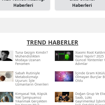
Haberleri
Haberleri
TREND HABERLER
Tuna Gezgin Kimdir?
Xiaomi Root Kaldı
Mühendislikten
Nasıl Yapılır? 2025
Modaya Uzanan
Güncel Yöntemler 
Fenomen
Adımlar
Sabah Rutiniyle
İçinde Gram Kötül
Metabolizmayı
Olmayan Burçlar Be
Uçurun: İşte
Oldu
Uzmanların Önerileri
Kimyasal Yok, Köpük
Doğan Grup Ve Eli
Yok! Şampuansız
Saab, Lüks
Yıkanmak Gerçekten
Gayrimenkul İşbirl
İşe Yarıyor Mu?
İçin Ortaklık Kuruy