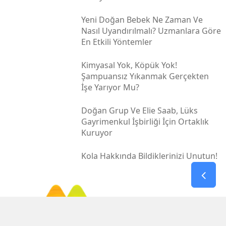
Türkiye Sağlık Turizminde Dünya Ligine
Oynuyor
SAĞLIK
18 Nisan 2025