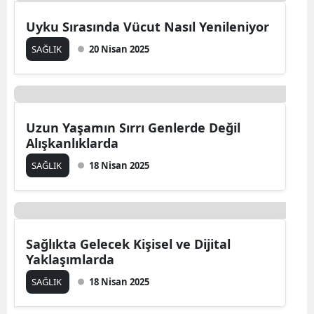
Yaşlanmayı Geciktirmek Mümkün mü?
Bilimden Gelen 5 Temel Adım
SAĞLIK
13 Eylül 2025