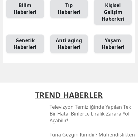
Uyku Sırasında Vücut Nasıl Yenileniyor
SAĞLIK
20 Nisan 2025
Uzun Yaşamın Sırrı Genlerde Değil