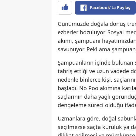
Facebook'ta Paylaş
Günümüzde doğala dönüş tren
ezberler bozuluyor. Sosyal med
akımı, şampuanı hayatımızdan 
savunuyor. Peki ama şampuans
Şampuanların içinde bulunan sü
tahriş ettiği ve uzun vadede dö
nedenle binlerce kişi, saçları
başladı. No Poo akımına katılan
saçlarının daha yağlı göründü
dengeleme süreci olduğu ifade 
Uzmanlara göre, doğal sabunla
seçilmezse saçta kuruluk ya da
dikkat edilmesi ve mümkünse t