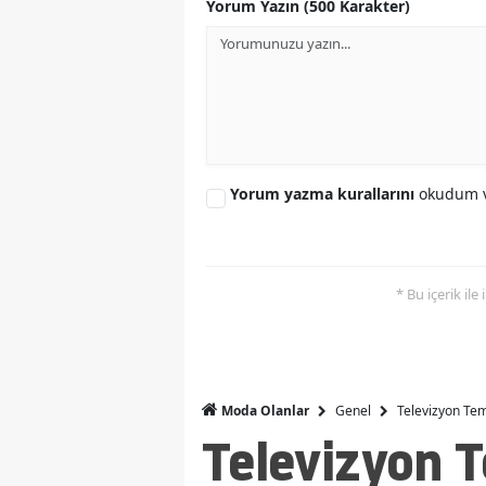
Yorum Yazın (500 Karakter)
Yorum yazma kurallarını
okudum v
* Bu içerik ile
Genel
Televizyon Temi
Moda Olanlar
Televizyon T