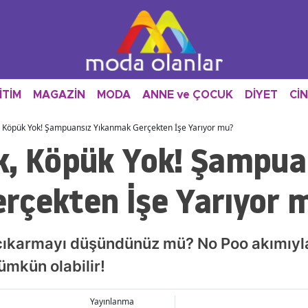
İTİM
MAGAZİN
MODA
ANNE ve ÇOCUK
DİYET
Cİ
, Köpük Yok! Şampuansız Yıkanmak Gerçekten İşe Yarıyor mu?
k, Köpük Yok! Şampua
rçekten İşe Yarıyor 
çıkarmayı düşündünüz mü? No Poo akımıyl
ümkün olabilir!
Yayınlanma