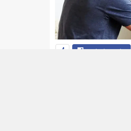
Facebook'ta Paylaş
Günümüzde evlerin vazgeçilmez 
OLED teknolojisine sahip mode
tasarımlar sunuyor. Ancak uzma
temizlerken farkında olmadan 
sadece görüntü kalitesini boz
gelmesine bile neden olabiliyo
EKRAN TEMIZLIĞ