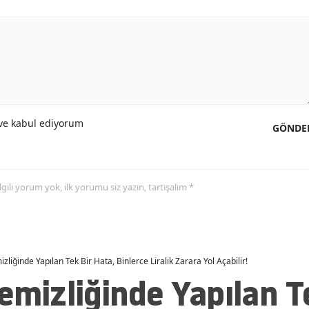
e kabul ediyorum
GÖNDE
 ilgili yorum yok, ilk yorumu siz yazın, tartışalım *
zliğinde Yapılan Tek Bir Hata, Binlerce Liralık Zarara Yol Açabilir!
emizliğinde Yapılan T