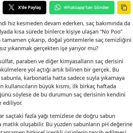
X'de Paylaş
Whatsapp'tan Gönder
di hız kesmeden devam ederken, saç bakımında da
yada kısa sürede binlerce kişiye ulaşan “No Poo”
tamamen çıkarıp, doğal yöntemlerle saç temizliğini
ız yıkanmak gerçekten işe yarıyor mu?
lfat, paraben ve diğer kimyasalların saç derisini
külmelere yol açtığı artık bilinen bir gerçek. Bu
nı sabunla, karbonatla hatta sadece suyla yıkamaya
 kullanıcıların büyük kısmı, ilk birkaç haftada
ğünü söylese de bu durumun saç derisinin kendini
ediliyor.
r saçtaki fazla yağı temizlese de doğru sabun
 matlık oluşabilir. Bu yüzden sabunların pH değerine
amamen bitkisel içerikli ürünlerin tercih edilmesi