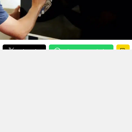
X'de Paylaş
Whatsapp'tan Gönder
eşyalarından biri olan televizyonlar, özellikle LED v
llerle hem yüksek görüntü kalitesi hem de şık
nlara göre, birçok kişi bu hassas cihazları
geri dönüşü olmayan hatalar yapıyor. Bu hatalar
makla kalmıyor, cihazın tamamen kullanılamaz hale
r.
I NEDEN BU KADAR ÖNEMLI?