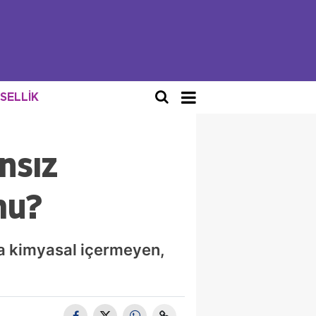
NSELLİK
nsız
mu?
a kimyasal içermeyen,