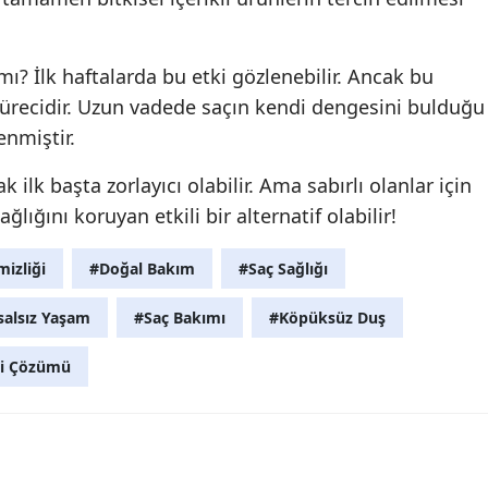
mı? İlk haftalarda bu etki gözlenebilir. Ancak bu
ürecidir. Uzun vadede saçın kendi dengesini bulduğu
enmiştir.
ilk başta zorlayıcı olabilir. Ama sabırlı olanlar için
ığını koruyan etkili bir alternatif olabilir!
izliği
#Doğal Bakım
#Saç Sağlığı
alsız Yaşam
#Saç Bakımı
#Köpüksüz Duş
i Çözümü