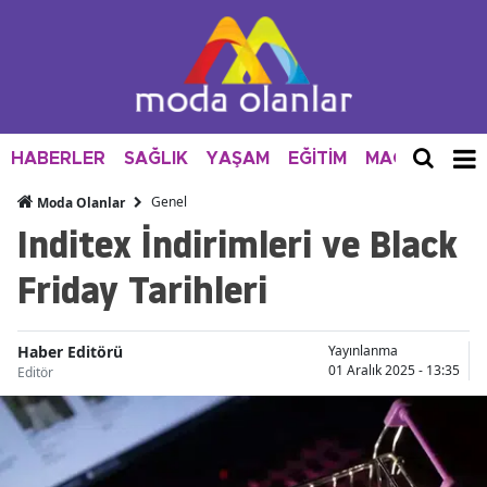
HABERLER
SAĞLIK
YAŞAM
EĞİTİM
MAGAZİN
M
Genel
Moda Olanlar
Inditex İndirimleri ve Black
Friday Tarihleri
Haber Editörü
Yayınlanma
01 Aralık 2025 - 13:35
Editör