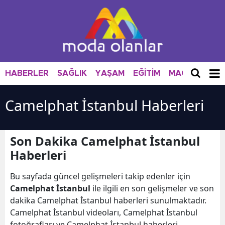
HABERLER
SAĞLIK
YAŞAM
EĞİTİM
MAGAZİN
M
Camelphat İstanbul Haberleri
Son Dakika Camelphat İstanbul
Haberleri
Bu sayfada güncel gelişmeleri takip edenler için
Camelphat İstanbul
ile ilgili en son gelişmeler ve son
dakika Camelphat İstanbul haberleri sunulmaktadır.
Camelphat İstanbul videoları, Camelphat İstanbul
fotoğrafları ve Camelphat İstanbul haberleri