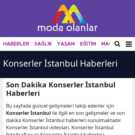
HABERLER
SAĞLIK
YAŞAM
EĞİTİM
MAGAZİN
M
Konserler İstanbul Haberleri
Son Dakika Konserler İstanbul
Haberleri
Bu sayfada güncel gelişmeleri takip edenler için
Konserler İstanbul
ile ilgili en son gelişmeler ve son
dakika Konserler İstanbul haberleri sunulmaktadır.
Konserler İstanbul videoları, Konserler İstanbul
fotoğrafları ve Konserler İstanbul haberleri