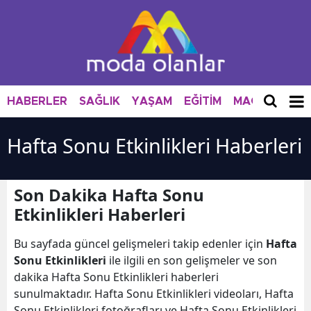
HABERLER
SAĞLIK
YAŞAM
EĞİTİM
MAGAZİN
M
Hafta Sonu Etkinlikleri Haberleri
Son Dakika Hafta Sonu
Etkinlikleri Haberleri
Bu sayfada güncel gelişmeleri takip edenler için
Hafta
Sonu Etkinlikleri
ile ilgili en son gelişmeler ve son
dakika Hafta Sonu Etkinlikleri haberleri
sunulmaktadır. Hafta Sonu Etkinlikleri videoları, Hafta
Sonu Etkinlikleri fotoğrafları ve Hafta Sonu Etkinlikleri