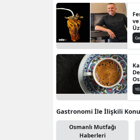
Fe
ve
Üz
Ge
Ka
De
Os
Do
Y
Zi
Gastronomi İle İlişkili Konu
Osmanlı Mutfağı
Haberleri