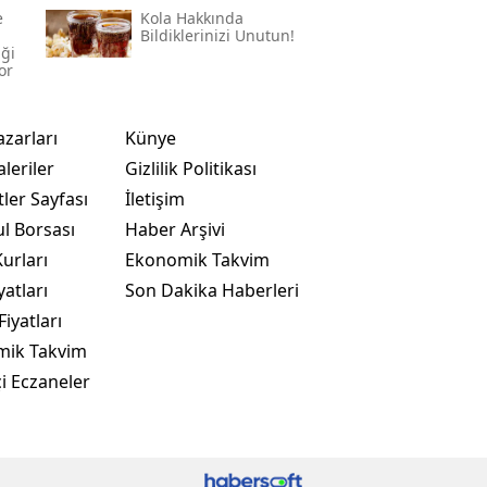
e
Kola Hakkında
Bildiklerinizi Unutun!
iği
or
azarları
Künye
leriler
Gizlilik Politikası
ler Sayfası
İletişim
ul Borsası
Haber Arşivi
urları
Ekonomik Takvim
yatları
Son Dakika Haberleri
Fiyatları
mik Takvim
i Eczaneler