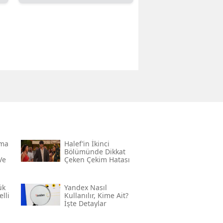
rma
Halef’in İkinci
Bölümünde Dikkat
Ve
Çeken Çekim Hatası
ük
Yandex Nasıl
lli
Kullanılır, Kime Ait?
İşte Detaylar