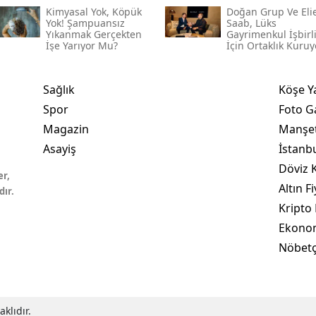
Kimyasal Yok, Köpük
Doğan Grup Ve Eli
Yok! Şampuansız
Saab, Lüks
Yıkanmak Gerçekten
Gayrimenkul İşbirl
İşe Yarıyor Mu?
İçin Ortaklık Kuruy
Sağlık
Köşe Y
Spor
Foto Ga
Magazin
Manşet
Asayiş
İstanb
Döviz K
er,
Altın Fi
dır.
Kripto 
Ekono
Nöbetç
klıdır.