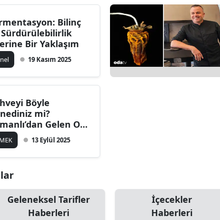
rmentasyon: Bilinç
 Sürdürülebilirlik
erine Bir Yaklaşım
nel
19 Kasım 2025
hveyi Böyle
nediniz mi?
manlı’dan Gelen O
kunuşla Lezzet
EMEK
13 Eylül 2025
rveye Çıkıyor
lar
Geleneksel Tarifler
İçecekler
Haberleri
Haberleri