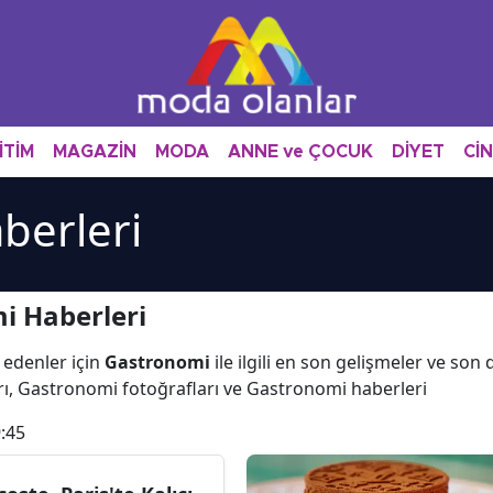
İTİM
MAGAZİN
MODA
ANNE ve ÇOCUK
DİYET
Cİ
berleri
i Haberleri
 edenler için
Gastronomi
ile ilgili en son gelişmeler ve so
ı, Gastronomi fotoğrafları ve Gastronomi haberleri
:45