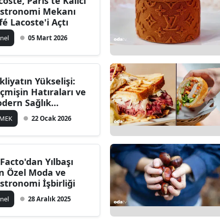
coste, Paris'te Kalıcı
stronomi Mekanı
fé Lacoste'i Açtı
nel
05 Mart 2026
kliyatın Yükselişi:
çmişin Hatıraları ve
dern Sağlık
endleri
EMEK
22 Ocak 2026
Facto'dan Yılbaşı
in Özel Moda ve
stronomi İşbirliği
nel
28 Aralık 2025