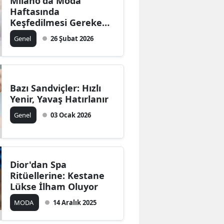
Milano'da Moda
Haftasında
Keşfedilmesi Gereken
Gizli Gastronomi
Genel
26 Şubat 2026
Adresleri Neler?
Bazı Sandviçler: Hızlı
Yenir, Yavaş Hatırlanır
Genel
03 Ocak 2026
Dior'dan Spa
Ritüellerine: Kestane
Lükse İlham Oluyor
MODA
14 Aralık 2025