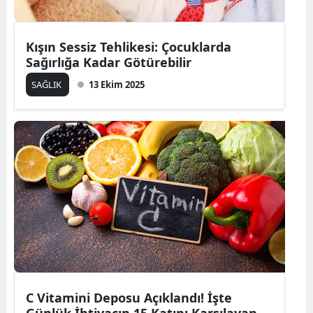
Kışın Sessiz Tehlikesi: Çocuklarda
Sağırlığa Kadar Götürebilir
SAĞLIK
13 Ekim 2025
C Vitamini Deposu Açıklandı! İşte
Günlük İhtiyacın 15 Katını Karşılayan