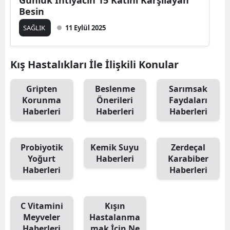
Besin
SAĞLIK
11 Eylül 2025
Kış Hastalıkları İle İlişkili Konular
Gripten
Beslenme
Sarımsak
Korunma
Önerileri
Faydaları
Haberleri
Haberleri
Haberleri
Probiyotik
Kemik Suyu
Zerdeçal
Yoğurt
Haberleri
Karabiber
Haberleri
Haberleri
C Vitamini
Kışın
Meyveler
Hastalanma
Haberleri
mak İçin Ne